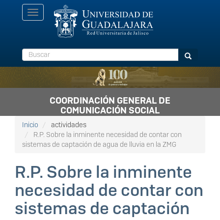
Pasar
Toggle
al
navigation
contenido
principal
Buscar
Buscar
COORDINACIÓN GENERAL DE
COMUNICACIÓN SOCIAL
Inicio
actividades
R.P. Sobre la inminente necesidad de contar con
sistemas de captación de agua de lluvia en la ZMG
R.P. Sobre la inminente
necesidad de contar con
sistemas de captación