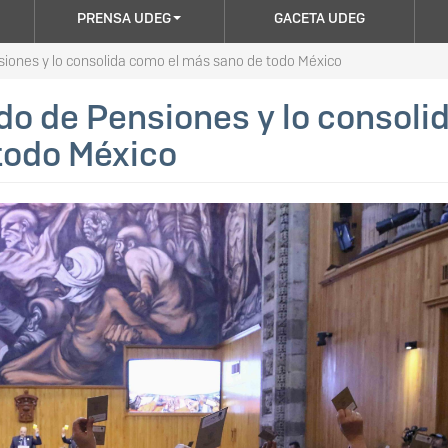
PRENSA UDEG
GACETA UDEG
ones y lo consolida como el más sano de todo México
o de Pensiones y lo consoli
todo México