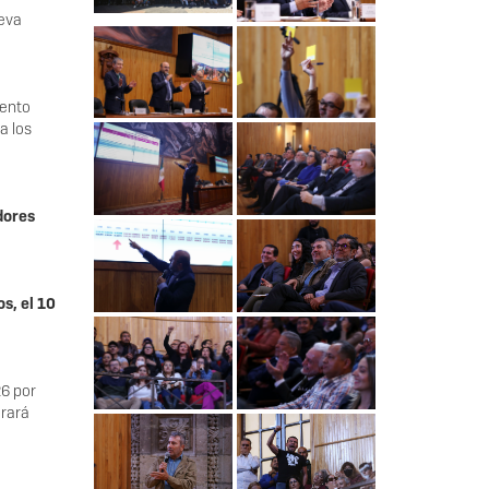
ueva
mento
a los
dores
s, el 10
26 por
grará