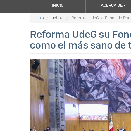
NAVEGACIÓN
INICIO
ACERCA DE
PRINCIPAL
Inicio
noticia
Reforma UdeG su Fondo de Pensi
Reforma UdeG su Fond
como el más sano de 