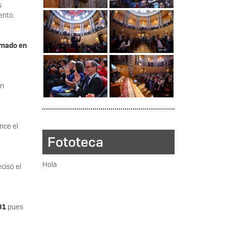
s
iento.
imado en
en
ance el
Fototeca
Hola
ecisó el
031
pues