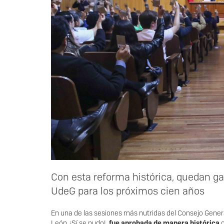
Con esta reforma histórica, quedan ga
UdeG para los próximos cien años
En una de las sesiones más nutridas del Consejo General
León, ¡Sí se pudo!,
fue aprobada de manera histórica