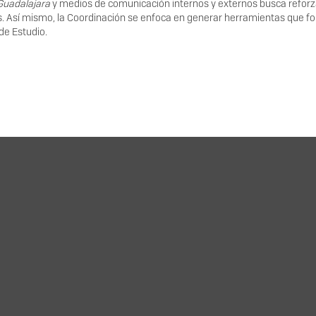
Guadalajara
y medios de comunicación internos y externos busca reforz
tos. Así mismo, la Coordinación se enfoca en generar herramientas que 
de Estudio.