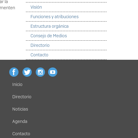
ar la
Visión
fomenten
Funciones y atribuciones
Estructura orgánica
Consejo de Medios
Directorio
Contacto
Inicio
Menú
principal
Directorio
Noticias
Agenda
Contacto