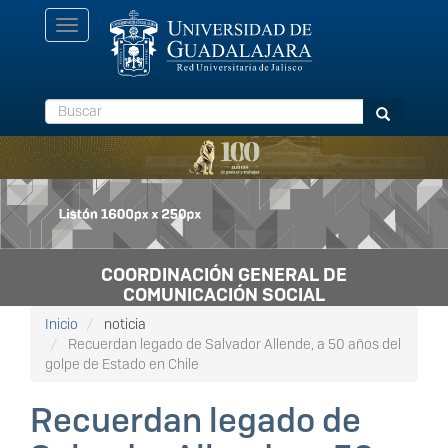
Pasar
Toggle
al
navigation
contenido
principal
Buscar
Buscar
COORDINACIÓN GENERAL DE
COMUNICACIÓN SOCIAL
Inicio
noticia
Recuerdan legado de Salvador Allende, a 50 años del
golpe de Estado en Chile
Recuerdan legado de