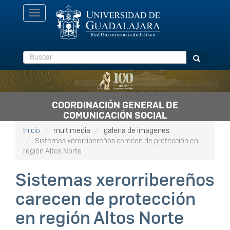
Pasar
Toggle
al
navigation
contenido
principal
Buscar
Buscar
COORDINACIÓN GENERAL DE
COMUNICACIÓN SOCIAL
Inicio
multimedia
galeria de imagenes
Sistemas xerorribereños carecen de protección en
región Altos Norte
Sistemas xerorribereños
carecen de protección
en región Altos Norte