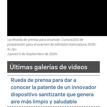
Descripción
<p>Rueda de prensa para anunciar: CursosUDG de
preparación para el examen de admisión licenciatura 2025-
A</p>
Fecha
Jueves 5 de Septiembre de 2024
Últimas galerías de videos
Rueda de prensa para dar a
conocer la patente de un innovador
dispositivo sanitizante que genera
aire más limpio y saludable