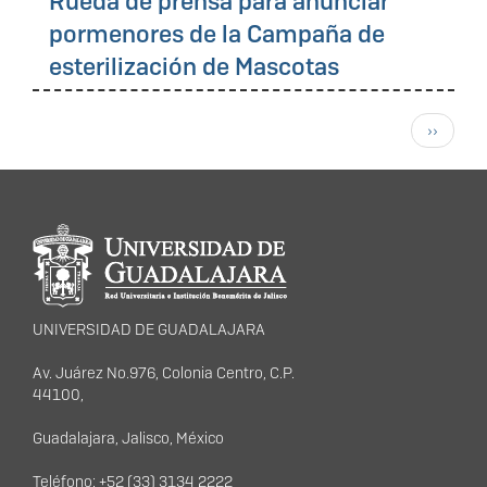
Rueda de prensa para anunciar
pormenores de la Campaña de
esterilización de Mascotas
Paginación
Siguient
››
página
Información del
portal
UNIVERSIDAD DE GUADALAJARA
Av. Juárez No.976, Colonia Centro, C.P.
44100,
Guadalajara, Jalisco, México
Teléfono: +52 (33) 3134 2222