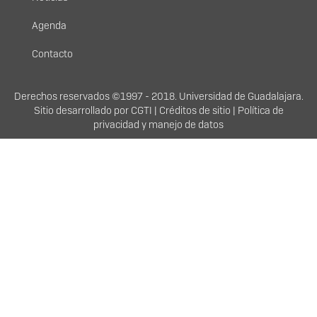
Agenda
Contacto
Derechos
Derechos reservados ©1997 - 2018. Universidad de Guadalajara.
Sitio desarrollado por
CGTI
|
Créditos de sitio
|
Política de
privacidad y manejo de datos