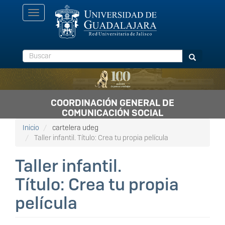
Pasar
Toggle
al
navigation
contenido
principal
Buscar
Buscar
COORDINACIÓN GENERAL DE
COMUNICACIÓN SOCIAL
Inicio
cartelera udeg
Taller infantil. Título: Crea tu propia película
Taller infantil.
Título: Crea tu propia
película