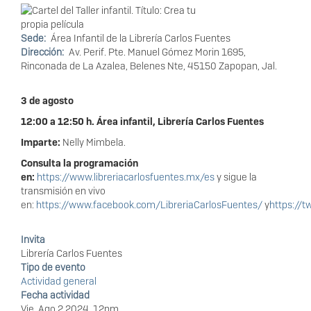
Sede
Área Infantil de la Librería Carlos Fuentes
Dirección
Av. Perif. Pte. Manuel Gómez Morin 1695,
Rinconada de La Azalea, Belenes Nte, 45150 Zapopan, Jal.
3 de agosto
12:00 a 12:50 h. Área infantil, Librería Carlos Fuentes
Imparte:
Nelly Mimbela.
Consulta la programación
en:
https://www.libreriacarlosfuentes.mx/es
y sigue la
transmisión en vivo
en:
https://www.facebook.com/LibreriaCarlosFuentes/
y
https://t
Invita
Librería Carlos Fuentes
Tipo de evento
Actividad general
Fecha actividad
Vie, Ago 2 2024, 12pm