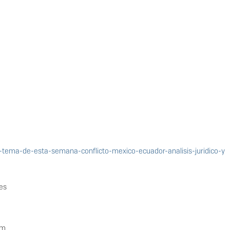
-tema-de-esta-semana-conflicto-mexico-ecuador-analisis-juridico-y
es
pm