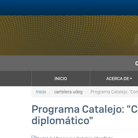
Pasar
al
contenido
principal
NAVEGACIÓN
INICIO
ACERCA DE
PRINCIPAL
Inicio
cartelera udeg
Programa Catalejo: "Confl
Programa Catalejo: "Co
diplomático"