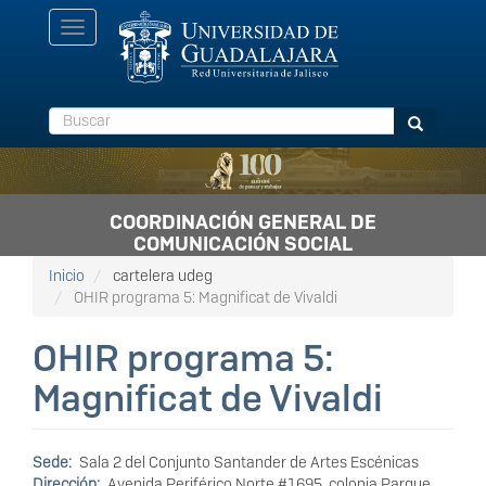
Pasar
Toggle
al
navigation
contenido
principal
Buscar
Buscar
COORDINACIÓN GENERAL DE
COMUNICACIÓN SOCIAL
Inicio
cartelera udeg
OHIR programa 5: Magnificat de Vivaldi
OHIR programa 5:
Magnificat de Vivaldi
Sede
Sala 2 del Conjunto Santander de Artes Escénicas
Dirección
Avenida Periférico Norte #1695, colonia Parque