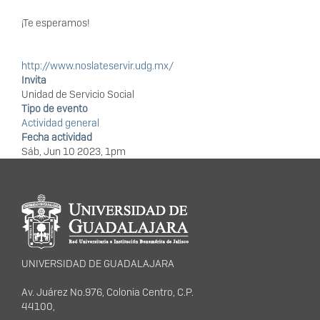
¡Te esperamos!
http://www.noslateservir.udg.mx/
Invita
Unidad de Servicio Social
Tipo de evento
Actividad general
Fecha actividad
Sáb, Jun 10 2023, 1pm
Información del
portal
UNIVERSIDAD DE GUADALAJARA
Av. Juárez No.976, Colonia Centro, C.P.
44100,