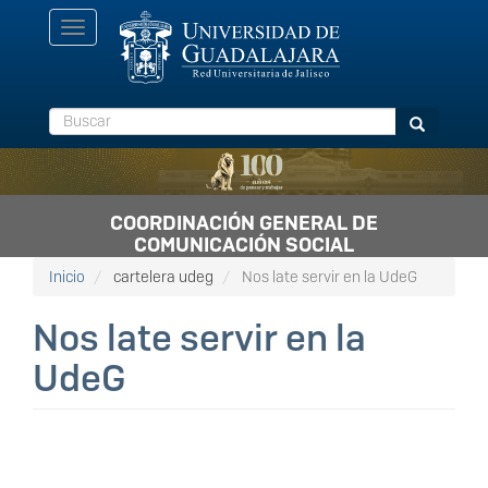
Pasar
Toggle
al
navigation
contenido
principal
Buscar
Buscar
COORDINACIÓN GENERAL DE
COMUNICACIÓN SOCIAL
Inicio
cartelera udeg
Nos late servir en la UdeG
Nos late servir en la
UdeG