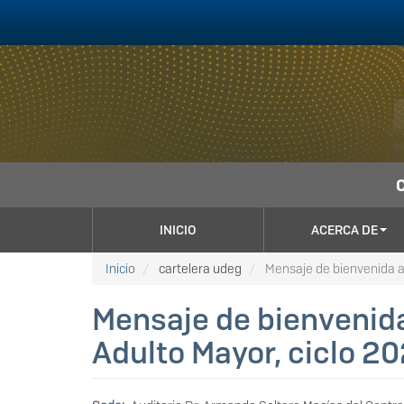
Pasar
al
contenido
principal
NAVEGACIÓN
INICIO
ACERCA DE
PRINCIPAL
Inicio
cartelera udeg
Mensaje de bienvenida a 
Mensaje de bienvenida
Adulto Mayor, ciclo 2