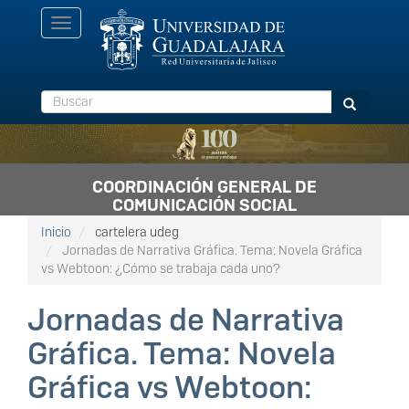
Pasar
Toggle
al
navigation
contenido
principal
Buscar
Buscar
COORDINACIÓN GENERAL DE
COMUNICACIÓN SOCIAL
Inicio
cartelera udeg
Jornadas de Narrativa Gráfica. Tema: Novela Gráfica
vs Webtoon: ¿Cómo se trabaja cada uno?
Jornadas de Narrativa
Gráfica. Tema: Novela
Gráfica vs Webtoon: