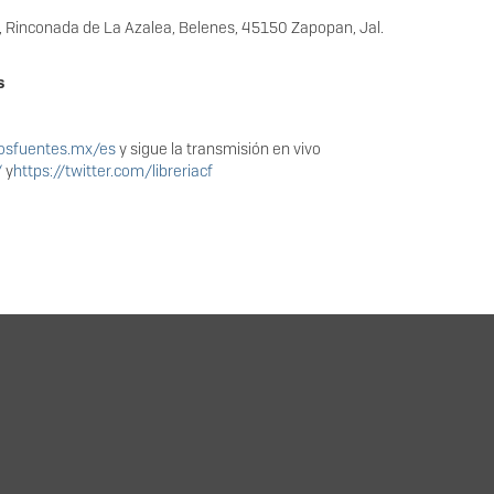
, Rinconada de La Azalea, Belenes, 45150 Zapopan, Jal.
s
losfuentes.mx/es
y sigue la transmisión en vivo
/
y
https://twitter.com/libreriacf