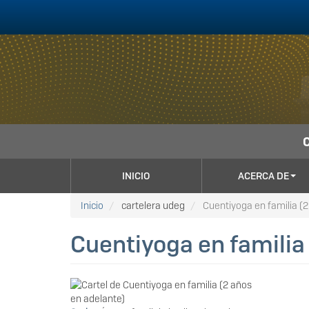
Pasar
al
contenido
principal
NAVEGACIÓN
INICIO
ACERCA DE
PRINCIPAL
Inicio
cartelera udeg
Cuentiyoga en familia (2
Cuentiyoga en familia