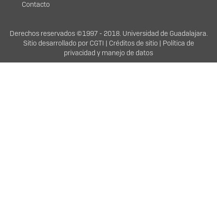
Contacto
Derechos
Derechos reservados ©1997 - 2018. Universidad de Guadalajara.
Sitio desarrollado por
CGTI
|
Créditos de sitio
|
Política de
privacidad y manejo de datos