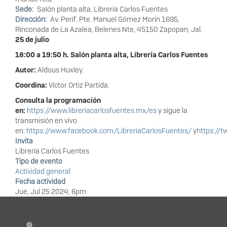
Sede
Salón planta alta, Librería Carlos Fuentes
Dirección
Av. Perif. Pte. Manuel Gómez Morin 1695,
Rinconada de La Azalea, Belenes Nte, 45150 Zapopan, Jal.
25 de julio
18:00 a 19:50 h. Salón planta alta, Librería Carlos Fuentes
Autor:
Aldous Huxley.
Coordina:
Víctor Ortiz Partida.
Consulta la programación
en:
https://www.libreriacarlosfuentes.mx/es
y sigue la
transmisión en vivo
en:
https://www.facebook.com/LibreriaCarlosFuentes/
y
https://t
Invita
Librería Carlos Fuentes
Tipo de evento
Actividad general
Fecha actividad
Jue, Jul 25 2024, 6pm
Información del