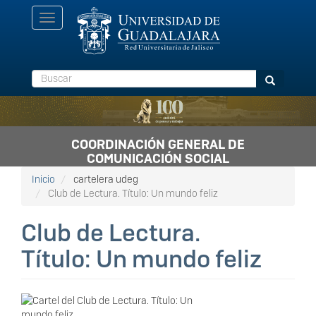
Pasar
Toggle
al
navigation
contenido
principal
Buscar
Buscar
COORDINACIÓN GENERAL DE
COMUNICACIÓN SOCIAL
Inicio
cartelera udeg
Club de Lectura. Título: Un mundo feliz
Club de Lectura.
Título: Un mundo feliz