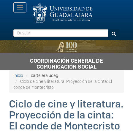
Pasar
Toggle
al
navigation
contenido
principal
Buscar
Buscar
COORDINACIÓN GENERAL DE
COMUNICACIÓN SOCIAL
Inicio
cartelera udeg
Ciclo de cine y literatura. Proyección de la cinta: El
conde de Montecristo
Ciclo de cine y literatura.
Proyección de la cinta:
El conde de Montecristo