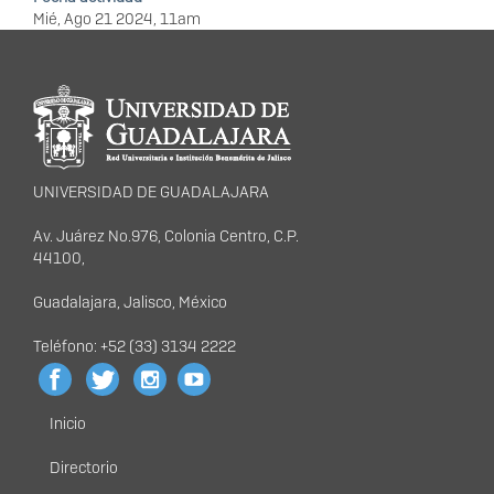
Mié, Ago 21 2024, 11am
Información del
portal
UNIVERSIDAD DE GUADALAJARA
Av. Juárez No.976, Colonia Centro, C.P.
44100,
Guadalajara, Jalisco, México
Teléfono: +52 (33) 3134 2222
Inicio
Menú
principal
Directorio