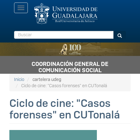
Pasar
Toggle
al
navigation
contenido
principal
Buscar
Buscar
COORDINACIÓN GENERAL DE
COMUNICACIÓN SOCIAL
Inicio
cartelera udeg
Ciclo de cine: "Casos forenses" en CUTonalá
Ciclo de cine: "Casos
forenses" en CUTonalá