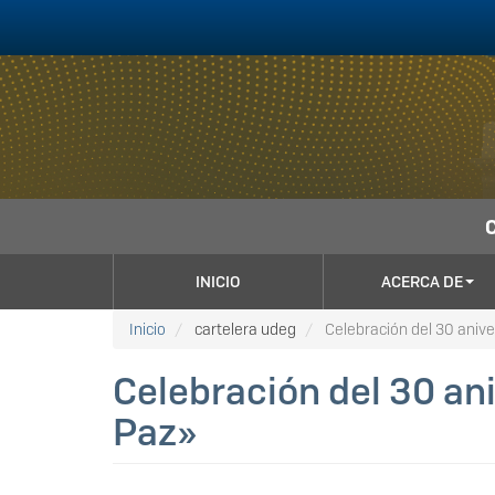
Pasar
al
contenido
principal
NAVEGACIÓN
INICIO
ACERCA DE
PRINCIPAL
Inicio
cartelera udeg
Celebración del 30 anive
Celebración del 30 an
Paz»