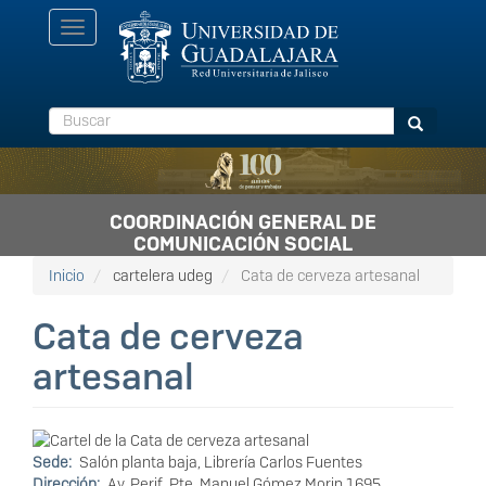
Pasar
Toggle
al
navigation
contenido
principal
Buscar
Buscar
COORDINACIÓN GENERAL DE
COMUNICACIÓN SOCIAL
Inicio
cartelera udeg
Cata de cerveza artesanal
Cata de cerveza
artesanal
Sede
Salón planta baja, Librería Carlos Fuentes
Dirección
Av. Perif. Pte. Manuel Gómez Morin 1695,