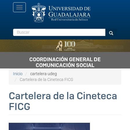
Pasar
Toggle
al
navigation
contenido
principal
Buscar
Buscar
COORDINACIÓN GENERAL DE
COMUNICACIÓN SOCIAL
Inicio
cartelera udeg
Cartelera de la Cineteca FICG
Cartelera de la Cineteca
FICG