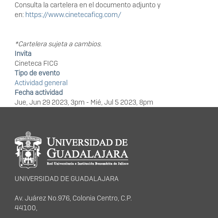
Consulta la cartelera en el documento adjunto y
en:
https://www.cinetecaficg.com/
*Cartelera sujeta a cambios.
Invita
Cineteca FICG
Tipo de evento
Actividad general
Fecha actividad
Jue, Jun 29 2023, 3pm
-
Mié, Jul 5 2023, 8pm
Información del
portal
UNIVERSIDAD DE GUADALAJARA
Av. Juárez No.976, Colonia Centro, C.P.
44100,