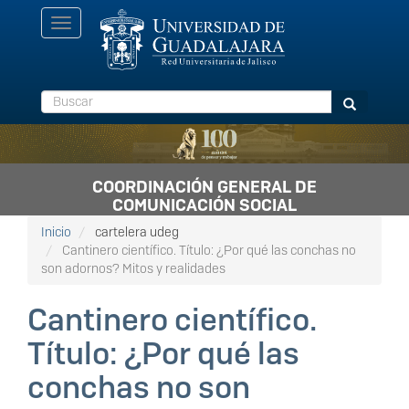
Pasar
Toggle
al
navigation
contenido
principal
Buscar
Buscar
COORDINACIÓN GENERAL DE
COMUNICACIÓN SOCIAL
Inicio
cartelera udeg
Cantinero científico. Título: ¿Por qué las conchas no
son adornos? Mitos y realidades
Cantinero científico.
Título: ¿Por qué las
conchas no son