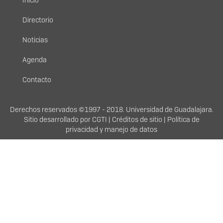
Menú
principal
Directorio
Noticias
Agenda
Contacto
Derechos
Derechos reservados ©1997 - 2018. Universidad de Guadalajara.
Sitio desarrollado por
CGTI
|
Créditos de sitio
|
Política de
privacidad y manejo de datos