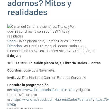
adornos? Mitos y
realidades
Sede
Salón planta baja, Librería Carlos Fuentes
Dirección
Av. Perif. Pte. Manuel Gómez Morin 1695,
Rinconada de La Azalea, Belenes Nte, 45150 Zapopan, Jal.
5 de julio
18:00 a 19:30 h. Salón planta baja, Librería Carlos Fuentes
Coordina:
José Luis Navarrete.
Invitado:
Dra. María del Carmen Esqueda González.
Consulta la programación
en:
https://www.libreriacarlosfuentes.mx/es
y sigue la
transmisión en vivo
en:
https://www.facebook.com/LibreriaCarlosFuentes/
y
https://t
Invita