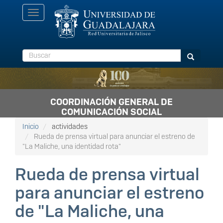
Pasar
Toggle
al
navigation
contenido
principal
Buscar
Buscar
COORDINACIÓN GENERAL DE
COMUNICACIÓN SOCIAL
Inicio
actividades
Rueda de prensa virtual para anunciar el estreno de
"La Maliche, una identidad rota"
Rueda de prensa virtual
para anunciar el estreno
de "La Maliche, una