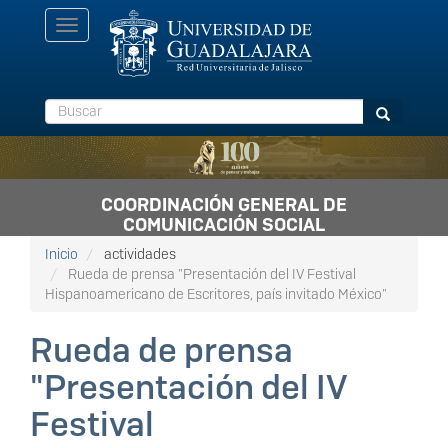
Pasar
Toggle
al
navigation
contenido
principal
Buscar
Buscar
COORDINACIÓN GENERAL DE
COMUNICACIÓN SOCIAL
Inicio
actividades
Rueda de prensa "Presentación del IV Festival
Hispanoamericano de Escritores, país invitado México"
Rueda de prensa
"Presentación del IV
Festival