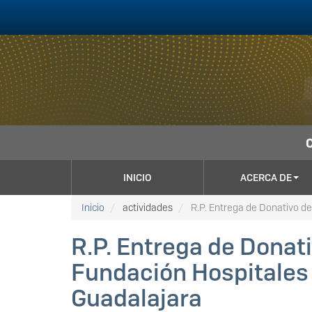
Pasar
al
contenido
principal
NAVEGACIÓN
INICIO
ACERCA DE
PRINCIPAL
Inicio
actividades
R.P. Entrega de Donativo de 
R.P. Entrega de Donati
Fundación Hospitales C
Guadalajara