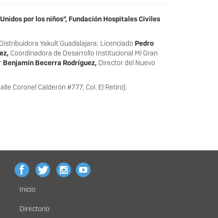
Unidos por los niños”, Fundación Hospitales Civiles
Distribuidora Yakult Guadalajara; Licenciado
Pedro
rez,
Coordinadora de Desarrollo Institucional Mi Gran
r
Benjamín Becerra Rodríguez,
Director del Nuevo
alle Coronel Calderón #777, Col. El Retiro).
Inicio
Menú
principal
Directorio