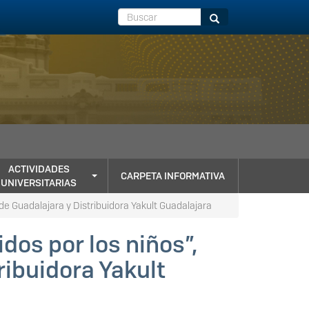
Buscar
Buscar
ACTIVIDADES
CARPETA INFORMATIVA
UNIVERSITARIAS
de Guadalajara y Distribuidora Yakult Guadalajara
dos por los niños”,
ribuidora Yakult