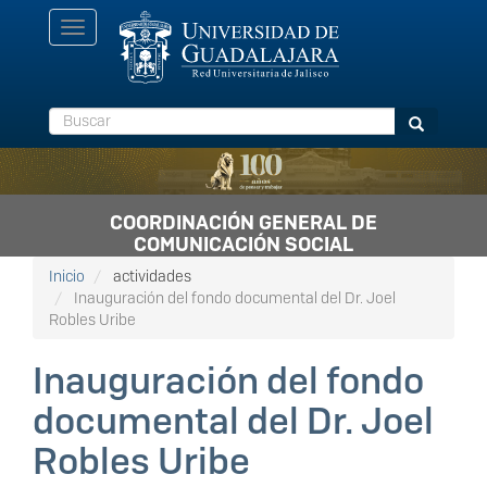
Pasar
Toggle
al
navigation
contenido
principal
Buscar
Buscar
COORDINACIÓN GENERAL DE
COMUNICACIÓN SOCIAL
Inicio
actividades
Inauguración del fondo documental del Dr. Joel
Robles Uribe
Inauguración del fondo
documental del Dr. Joel
Robles Uribe