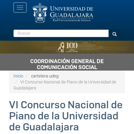
Pasar
Toggle
al
navigation
contenido
principal
Buscar
Buscar
COORDINACIÓN GENERAL DE
COMUNICACIÓN SOCIAL
Inicio
cartelera udeg
VI Concurso Nacional de Piano de la Universidad de
Guadalajara
VI Concurso Nacional de
Piano de la Universidad
de Guadalajara