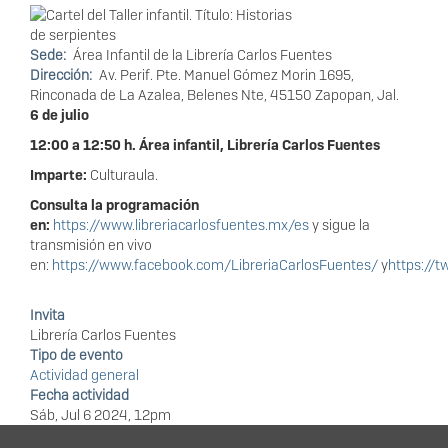
Sede
Área Infantil de la Librería Carlos Fuentes
Dirección
Av. Perif. Pte. Manuel Gómez Morin 1695,
Rinconada de La Azalea, Belenes Nte, 45150 Zapopan, Jal.
6 de julio
12:00 a 12:50 h. Área infantil, Librería Carlos Fuentes
Imparte:
Culturaula.
Consulta la programación
en:
https://www.libreriacarlosfuentes.mx/es
y sigue la
transmisión en vivo
en:
https://www.facebook.com/LibreriaCarlosFuentes/
y
https://t
Invita
Librería Carlos Fuentes
Tipo de evento
Actividad general
Fecha actividad
Sáb, Jul 6 2024, 12pm