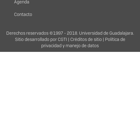
Agenda
Contacto
Derechos
Derechos reservados ©1997 - 2018. Universidad de Guadalajara.
Sitio desarrollado por
CGTI
|
Créditos de sitio
|
Política de
privacidad y manejo de datos