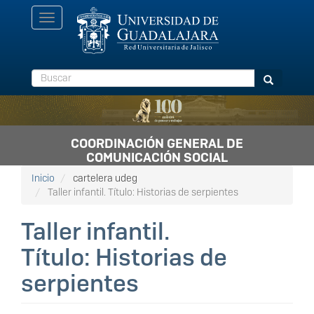
Pasar
Toggle
al
navigation
contenido
principal
Buscar
Buscar
COORDINACIÓN GENERAL DE
COMUNICACIÓN SOCIAL
Inicio
cartelera udeg
Taller infantil. Título: Historias de serpientes
Taller infantil.
Título: Historias de
serpientes