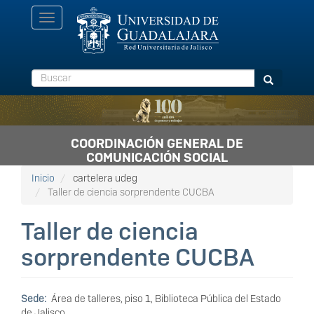
Pasar
Toggle
al
navigation
contenido
principal
Buscar
Buscar
COORDINACIÓN GENERAL DE
COMUNICACIÓN SOCIAL
Inicio
cartelera udeg
Taller de ciencia sorprendente CUCBA
Taller de ciencia
sorprendente CUCBA
Sede
Área de talleres, piso 1, Biblioteca Pública del Estado
de Jalisco