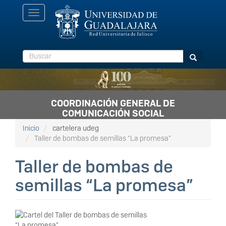
Pasar
Toggle
al
navigation
contenido
principal
Buscar
Buscar
COORDINACIÓN GENERAL DE
COMUNICACIÓN SOCIAL
Inicio
cartelera udeg
Taller de bombas de semillas “La promesa”
Taller de bombas de
semillas “La promesa”