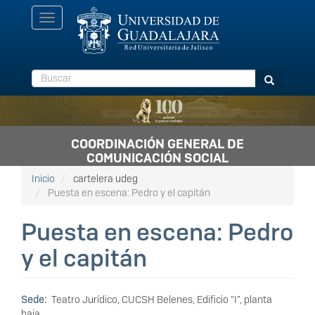
Pasar
Toggle
al
navigation
contenido
principal
Buscar
Buscar
COORDINACIÓN GENERAL DE
COMUNICACIÓN SOCIAL
Inicio
cartelera udeg
Puesta en escena: Pedro y el capitán
Puesta en escena: Pedro
y el capitán
Sede
Teatro Jurídico, CUCSH Belenes, Edificio “I”, planta
baja