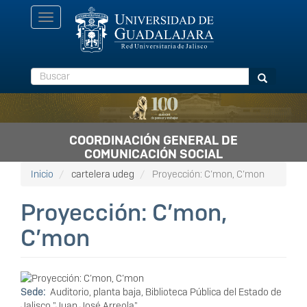
Pasar
Toggle
al
navigation
contenido
principal
Buscar
Buscar
COORDINACIÓN GENERAL DE
COMUNICACIÓN SOCIAL
Inicio
cartelera udeg
Proyección: C’mon, C’mon
Proyección: C’mon,
C’mon
Sede
Auditorio, planta baja, Biblioteca Pública del Estado de
Jalisco "Juan José Arreola"