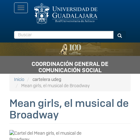
Pasar
Toggle
al
navigation
contenido
principal
Buscar
Buscar
COORDINACIÓN GENERAL DE
COMUNICACIÓN SOCIAL
Inicio
cartelera udeg
Mean girls, el musical de Broadway
Mean girls, el musical de
Broadway