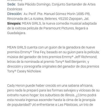
Sede
Sala Plácido Domingo, Conjunto Santander de Artes
Escénicas
Dirección
Av. Perif. Pte. Manuel Gómez Morin 1695-PB,
Rinconada de La Azalea, Belenes, 45150 Zapopan, Jal.
Sinopsis:
MEAN GIRLS, la nueva comedia musical adaptada
de la exitosa película de Paramount Pictures, llegará a
Guadalajara.
MEAN GIRLS cuenta con un guion de la ganadora de nueve
premios Emmy® Tina Fey, basado en su guion para la película;
música del ganador de tres premios Emmy® Jeff Richmond;
letras de la nominada al premio Tony® Nell Benjamin; y
dirección y coreografía originales del ganador de dos premios
Tony® Casey Nicholaw.
Cady Heron puede haber crecido en una sabana africana,
pero nada la preparó para las formas salvajes y viciosas de su
extraño nuevo hogar: los suburbios de Illinois. ¿Cómo podrá
esta novata ingenua ascender hasta la cima de la jerarquía
de popularidad? ¡Al enfrentarse a Las Plásticas, un trío de