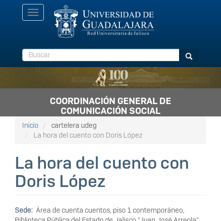
Pasar
Toggle
al
navigation
contenido
principal
Buscar
Buscar
COORDINACIÓN GENERAL DE
COMUNICACIÓN SOCIAL
Inicio
cartelera udeg
La hora del cuento con Doris López
La hora del cuento con
Doris López
Sede
Área de cuenta cuentos, piso 1 contemporáneo,
Biblioteca Pública del Estado de Jalisco "Juan José Arreola"