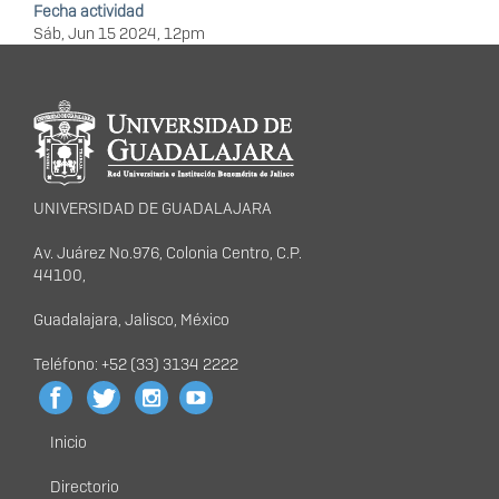
Fecha actividad
Sáb, Jun 15 2024, 12pm
Información del
portal
UNIVERSIDAD DE GUADALAJARA
Av. Juárez No.976, Colonia Centro, C.P.
44100,
Guadalajara, Jalisco, México
Teléfono: +52 (33) 3134 2222
Inicio
Menú
principal
Directorio