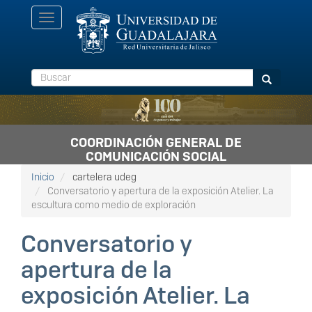
Pasar
Toggle
al
navigation
contenido
principal
Buscar
Buscar
COORDINACIÓN GENERAL DE
COMUNICACIÓN SOCIAL
Inicio
cartelera udeg
Conversatorio y apertura de la exposición Atelier. La
escultura como medio de exploración
Conversatorio y
apertura de la
exposición Atelier. La