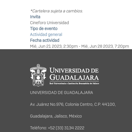
*Cartelera sujeta a cambios.
Invita
Cineforo Universidad
Tipo de evento
Actividad general
Fecha actividad
Mié, Jun 21 2023, 2:30pm
-
Mié, Jun 28 2023, 7:20pm
Información del portal
UNIVERSIDAD DE GUADALAJARA
Av. Juárez No.976, Colonia Centro, C.P. 44100,
Guadalajara, Jalisco, México
Teléfono: +52 (33) 3134 2222