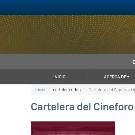
Pasar
al
contenido
principal
NAVEGACIÓN
INICIO
ACERCA DE
PRINCIPAL
Inicio
cartelera udeg
Cartelera del Cineforo Un
Cartelera del Cineforo