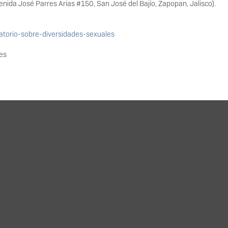
enida José Parres Arias #150, San José del Bajío, Zapopan, Jalisco).
atorio-sobre-diversidades-sexuales
es