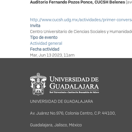
Auditorio Fernando Pozos Ponce, CUCSH Belenes
(av
http://www.cucsh.udg.mx/actividades/primer-convers
Invita
Centro Universitario de Ciencias Sociales y Humanidad
Tipo de evento
Actividad general
Fecha actividad
Mar, Jun 13 2023, 11am
Información del portal
UNIVERSIDAD DE GUADALAJARA
Av. Juárez No.976, Colonia Centro, C.P. 44100,
Guadalajara, Jalisco, México